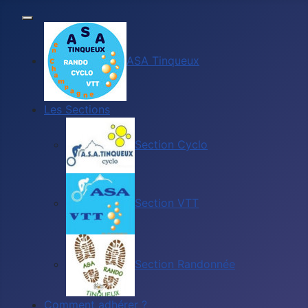
ASA Tinqueux
Les Sections
Section Cyclo
Section VTT
Section Randonnée
Comment adhérer ?