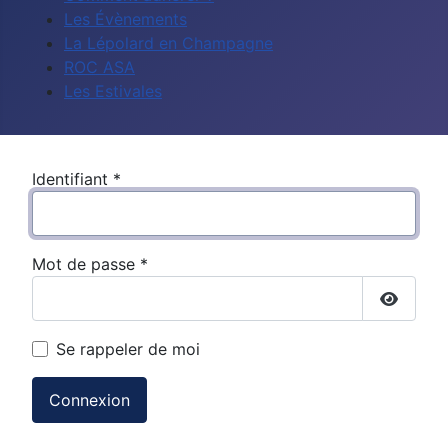
Les Évènements
La Lépolard en Champagne
ROC ASA
Les Estivales
Identifiant
*
Mot de passe
*
Affiche
Se rappeler de moi
Connexion