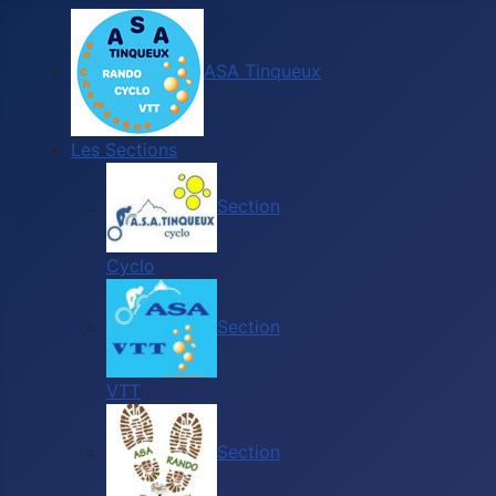
ASA Tinqueux
Les Sections
Section
Cyclo
Section
VTT
Section