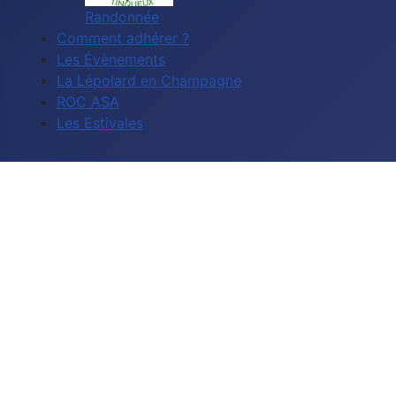
Randonnée
Comment adhérer ?
Les Évènements
La Lépolard en Champagne
ROC ASA
Les Estivales