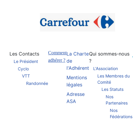
Comment
Les Contacts
La Charte
Qui sommes-nous
adhérer ?
de
?
Le Président
l'Adhérent
L'Association
Cyclo
Les Membres du
VTT
Mentions
Comité
Randonnée
légales
Les Statuts
Adresse
Nos
ASA
Partenaires
Nos
Fédérations