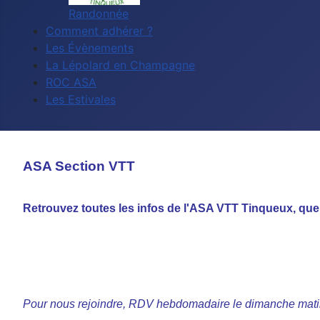
Randonnée
Comment adhérer ?
Les Évènements
La Lépolard en Champagne
ROC ASA
Les Estivales
ASA Section VTT
Retrouvez toutes les infos de l'ASA VTT Tinqueux, que
Pour nous rejoindre, RDV hebdomadaire le dimanche matin