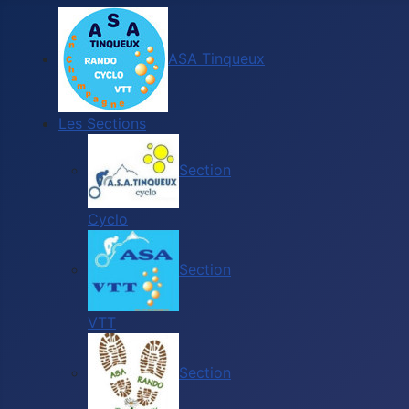
ASA Tinqueux
Les Sections
Section
Cyclo
Section
VTT
Section