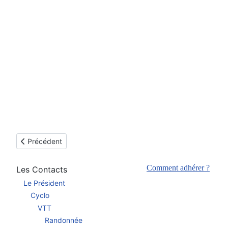
Article précédent : ASA Section Randonnée
Précédent
Comment adhérer ?
Les Contacts
Le Président
Cyclo
VTT
Randonnée