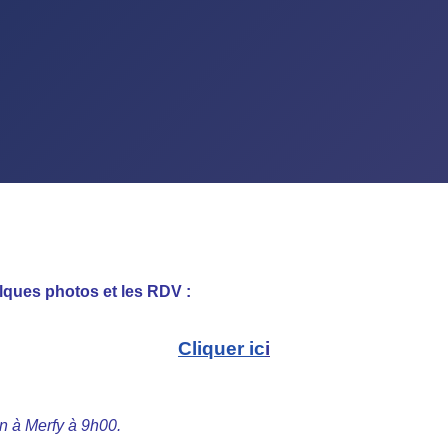
lques photos et les RDV :
Cliquer ic
i
 à Merfy à 9h00.