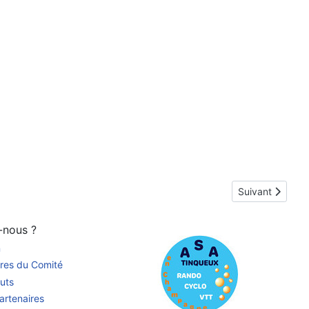
Article suivant 
Suivant
-nous ?
n
res du Comité
uts
artenaires