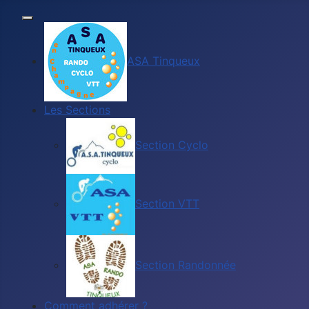
ASA Tinqueux
Les Sections
Section Cyclo
Section VTT
Section Randonnée
Comment adhérer ?