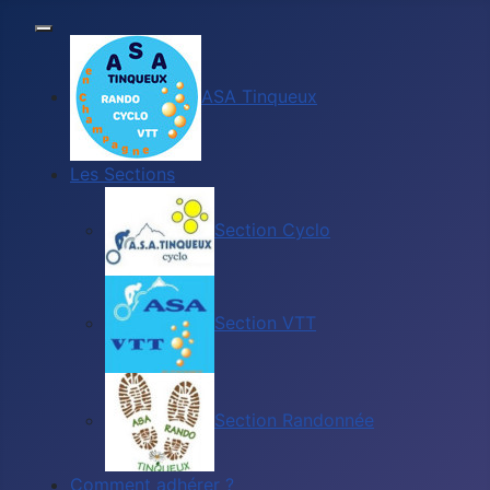
ASA Tinqueux
Les Sections
Section Cyclo
Section VTT
Section Randonnée
Comment adhérer ?