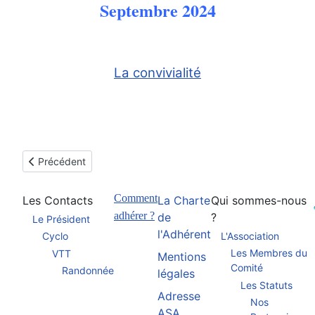
Septembre 2024
La convivialité
Article précédent : ROC ASA
Précédent
Comment
Les Contacts
La Charte
Qui sommes-nous
adhérer ?
de
?
Le Président
l'Adhérent
L'Association
Cyclo
Les Membres du
VTT
Mentions
Comité
Randonnée
légales
Les Statuts
Adresse
Nos
ASA