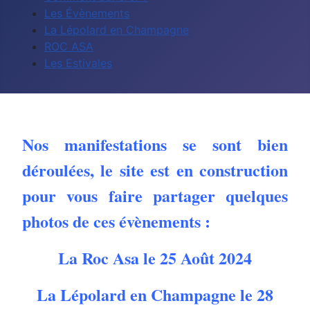
Les Évènements
La Lépolard en Champagne
ROC ASA
Les Estivales
Nos manifestations se sont bien
déroulées, le site est en construction
pour vous faire partager quelques
photos de ces évènements :
La Roc Asa le 25 Août 2024
La Lépolard en Champagne le 28