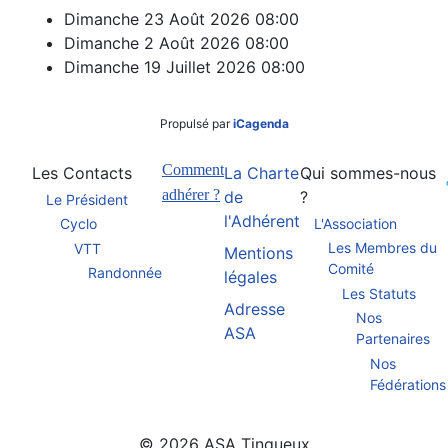
Dimanche 23 Août 2026
08:00
Dimanche 2 Août 2026
08:00
Dimanche 19 Juillet 2026
08:00
Propulsé par
iCagenda
Comment
Les Contacts
La Charte
Qui sommes-nous
adhérer ?
de
?
Le Président
l'Adhérent
L'Association
Cyclo
Les Membres du
VTT
Mentions
Comité
Randonnée
légales
Les Statuts
Adresse
Nos
ASA
Partenaires
Nos
Fédérations
© 2026 ASA Tinqueux