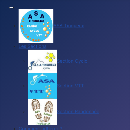
ASA Tinqueux
Les Sections
Section Cyclo
Section VTT
Section Randonnée
Comment adhérer ?