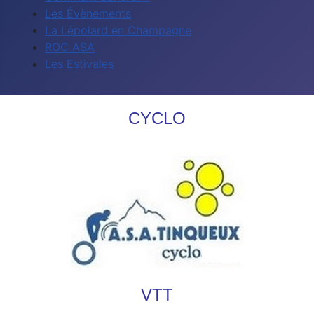
Les Évènements
La Lépolard en Champagne
ROC ASA
Les Estivales
CYCLO
VTT