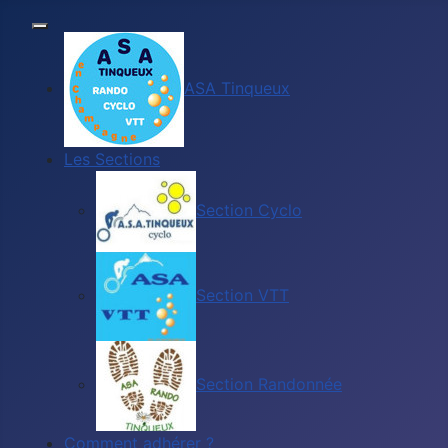
ASA Tinqueux
Les Sections
Section Cyclo
Section VTT
Section Randonnée
Comment adhérer ?