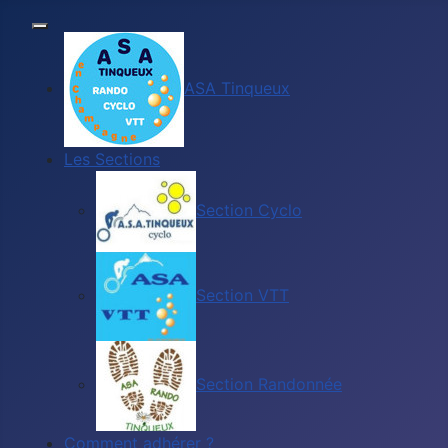
ASA Tinqueux
Les Sections
Section Cyclo
Section VTT
Section Randonnée
Comment adhérer ?