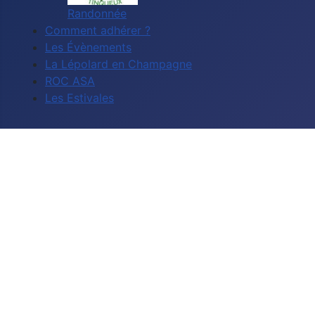
Randonnée
Comment adhérer ?
Les Évènements
La Lépolard en Champagne
ROC ASA
Les Estivales