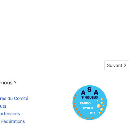
Article suivant
Suivant
-nous ?
n
res du Comité
uts
artenaires
 Fédérations