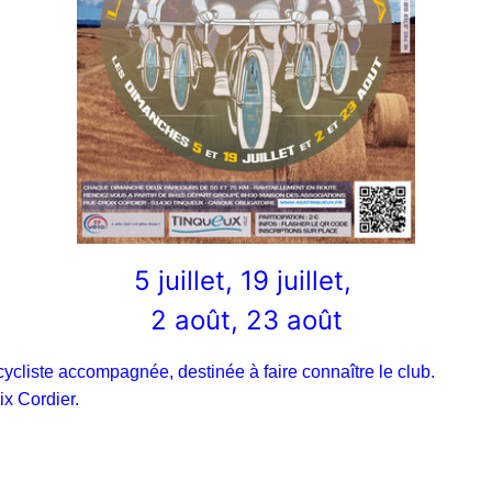
5 juillet, 1
9 juillet,
2 août,
23 août
ycliste accompagnée, destinée à faire connaître le club.
ix Cordier.