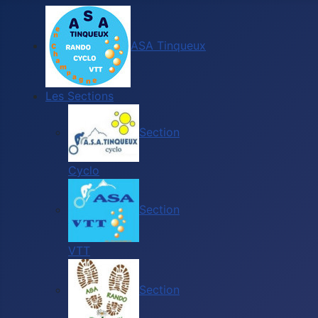
ASA Tinqueux
Les Sections
Section
Cyclo
Section
VTT
Section