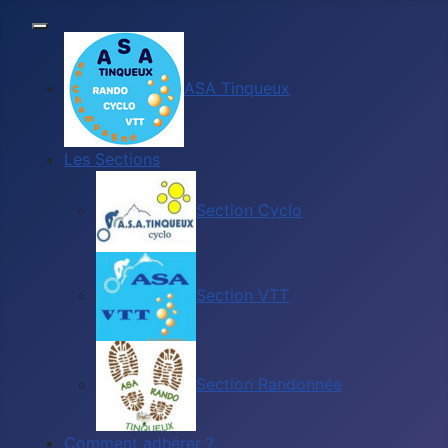
ASA Tinqueux
Les Sections
Section Cyclo
Section VTT
Section Randonnée
Comment adhérer ?