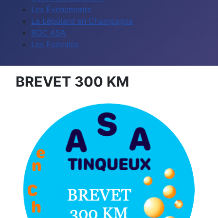
Les Évènements
La Lépolard en Champagne
ROC ASA
Les Estivales
BREVET 300 KM