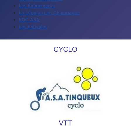
Les Évènements
La Lépolard en Champagne
ROC ASA
Les Estivales
CYCLO
VTT