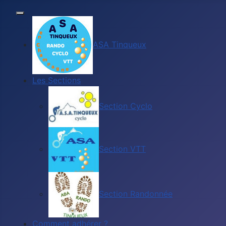
ASA Tinqueux
Les Sections
Section Cyclo
Section VTT
Section Randonnée
Comment adhérer ?