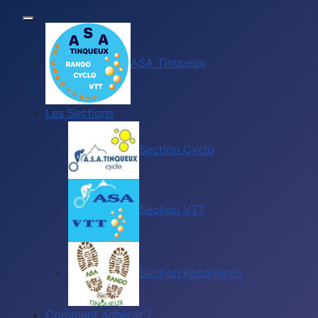
ASA Tinqueux
Les Sections
Section Cyclo
Section VTT
Section Randonnée
Comment adhérer ?