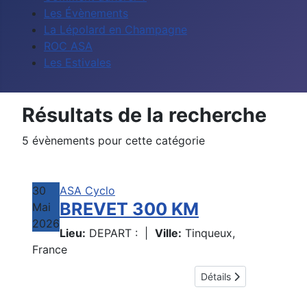
Les Évènements
La Lépolard en Champagne
ROC ASA
Les Estivales
Résultats de la recherche
5 évènements pour cette catégorie
30
ASA Cyclo
BREVET 300 KM
Mai
2026
Lieu:
DEPART :
|
Ville:
Tinqueux,
France
Détails